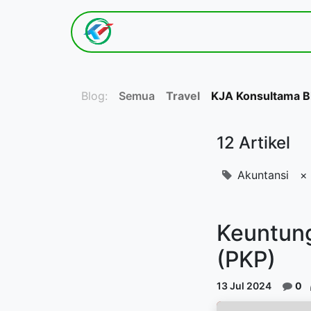
Hom​e
Tentang K​ami
Blog:
Semua
Travel
KJA Konsultama B
12 Artikel
Akuntansi
×
Keuntun
(PKP)
13 Jul 2024
0