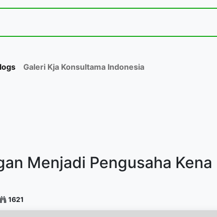
Jasa dan Layanan Kami
Acara
Toko
Kontak
logs
Galeri Kja Konsultama Indonesia
gan Menjadi Pengusaha Kena 
1621