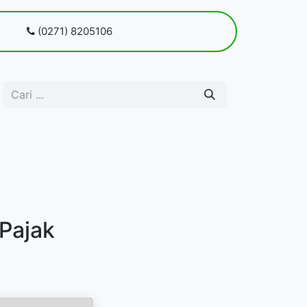
 kami
(0271) 8205106
Blog
Pendaftaran
Pajak