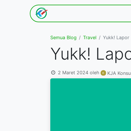
Hom​e
Tentang K​ami
Semua Blog
Travel
Yukk! Lapor
Yukk! Lapo
2 Maret 2024
oleh
KJA Konsu