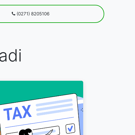
 kami
(0271) 8205106
Blog
Pendaftaran
adi