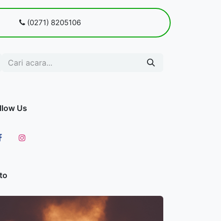
 kami
(0271) 8205106
Blog
Pendaftaran
llow Us
to