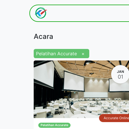
Hom​e
Tentang K​ami
Acara
Pelatihan Accurate
×
JAN
01
Accurate Onlin
Pelatihan Accurate